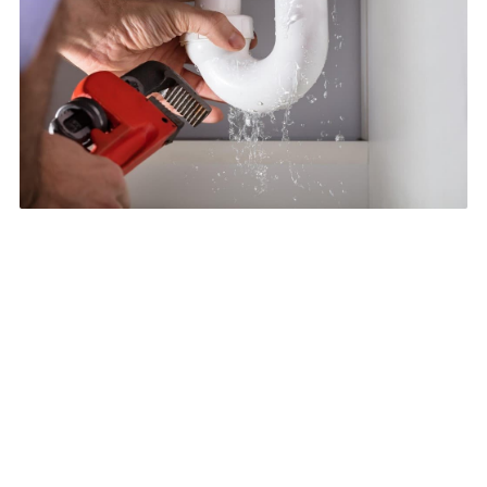
¿Necesitas
reparar una fuga
de agua en Vilanova?
La detectamos y solventamos en
tiempo récord
Una fuga de agua puede causar grandes problemas si
no se atiende de inmediato. En Padinsta nos
encargamos de la
reparación de fugas de agua en
Vilanova de Arousa
, buscando resolver esta clase de