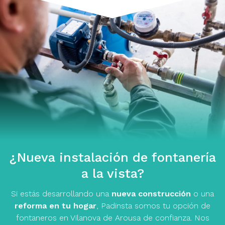
¿Nueva instalación de fontanería
a la vista?
Si estás desarrollando una
nueva construcción
o una
reforma en tu hogar
, Padinsta somos tu opción de
fontaneros en Vilanova de Arousa de confianza. Nos